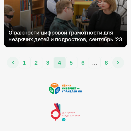
О важности цифровой грамотности для
незрячих детей и подростков, сентябрь '23
1
2
3
4
5
6
…
8