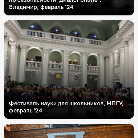
Игры и тренажеры
Владимир, февраль '24
Игра «Знания»
Знания в тестах
Викторина
Словарь
Настолка
Памятки
Комиксы
Стихи
Педагогам
Школа наставников
IT-урок
Методика
Секреты кода
Фестиваль науки для школьников, МПГУ,
Незрячим
февраль '24
English
Регистрация
Вход
Задать вопрос