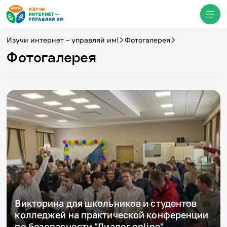
Изучи интернет – управляй им!
Фотогалерея
Фотогалерея
Медиацентр
О проекте
Новости
Фотогалерея
Видео
Инфографики
Презентации
Кибершкола
Итоги событий
Личный кабинет
English
События
Викторина для школьников и студентов
колледжей на практической конференции
по безопасности "Диалог online",
Итоги событий