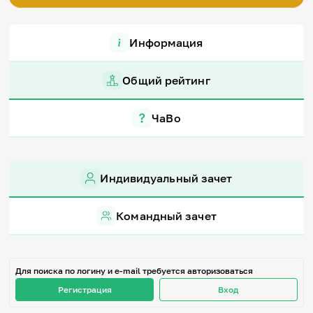
Игры и тренажеры
Информация
Игра «Знания»
Знания в тестах
Викторина
Общий рейтинг
Словарь
Настолка
Памятки
ЧаВо
Комиксы
Стихи
Педагогам
Индивидуальный зачет
Школа наставников
IT-урок
Методика
Командный зачет
Секреты кода
Незрячим
English
Регистрация
Вход
Для поиска по логину и e-mail требуется авторизоваться
Регистрация
Вход
Задать вопрос