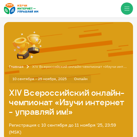
Медиацентр
О проекте
Новости
Главная
XIV Всероссийский онлайн-чемпионат «Изучи интернет - управляй им!»
Фотогалерея
Видео
Инфографики
10 сентября – 25 ноября, 2025
Онлайн
Презентации
Кибершкола
XIV Всероссийский онлайн-
Итоги событий
чемпионат «Изучи интернет
Личный кабинет
English
- управляй им!»
События
Регистрация с 10 сентября до 11 ноября '25, 23:59
(MSK)
Итоги событий