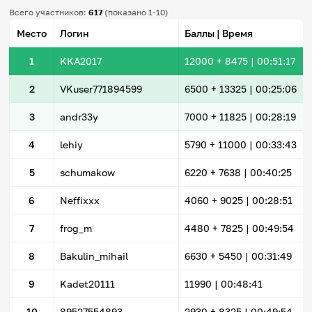
Всего участников:
617
(показано 1-10)
Место
Логин
Баллы | Время
1
KKA2017
12000
+ 8475
|
00:51:17
2
VKuser771894599
6500
+ 13325
|
00:25:06
3
andr33y
7000
+ 11825
|
00:28:19
4
lehiy
5790
+ 11000
|
00:33:43
5
schumakow
6220
+ 7638
|
00:40:25
6
Neffixxx
4060
+ 9025
|
00:28:51
7
frog_m
4480
+ 7825
|
00:49:54
8
Bakulin_mihail
6630
+ 5450
|
00:31:49
9
Kadet20111
11990 |
00:48:41
10
89527554893
2930
+ 8325
|
00:49:54