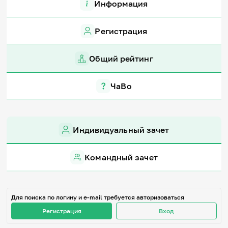
Информация
Игры и тренажеры
Регистрация
Игра «Знания»
Знания в тестах
Викторина
Общий рейтинг
Словарь
Настолка
Памятки
ЧаВо
Комиксы
Стихи
Педагогам
Индивидуальный зачет
Школа наставников
IT-урок
Методика
Командный зачет
Секреты кода
Незрячим
English
Регистрация
Вход
Для поиска по логину и e-mail требуется авторизоваться
Регистрация
Вход
Задать вопрос