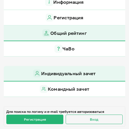
Информация
Игры и тренажеры
Регистрация
Игра «Знания»
Знания в тестах
Викторина
Общий рейтинг
Словарь
Настолка
Памятки
ЧаВо
Комиксы
Стихи
Педагогам
Индивидуальный зачет
Школа наставников
IT-урок
Методика
Командный зачет
Секреты кода
Незрячим
English
Регистрация
Вход
Для поиска по логину и e-mail требуется авторизоваться
Регистрация
Вход
Задать вопрос