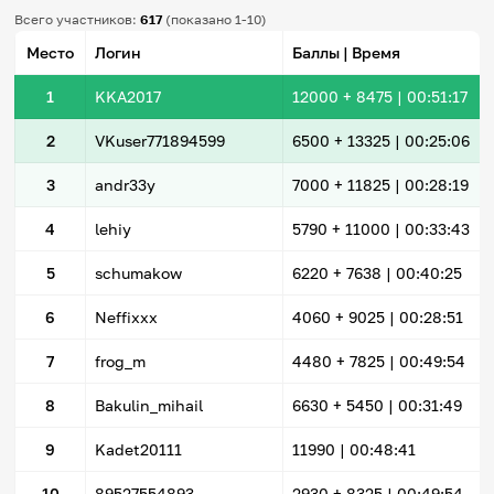
Всего участников:
617
(показано 1-10)
Место
Логин
Баллы | Время
1
KKA2017
12000
+ 8475
|
00:51:17
2
VKuser771894599
6500
+ 13325
|
00:25:06
3
andr33y
7000
+ 11825
|
00:28:19
4
lehiy
5790
+ 11000
|
00:33:43
5
schumakow
6220
+ 7638
|
00:40:25
6
Neffixxx
4060
+ 9025
|
00:28:51
7
frog_m
4480
+ 7825
|
00:49:54
8
Bakulin_mihail
6630
+ 5450
|
00:31:49
9
Kadet20111
11990 |
00:48:41
10
89527554893
2930
+ 8325
|
00:49:54