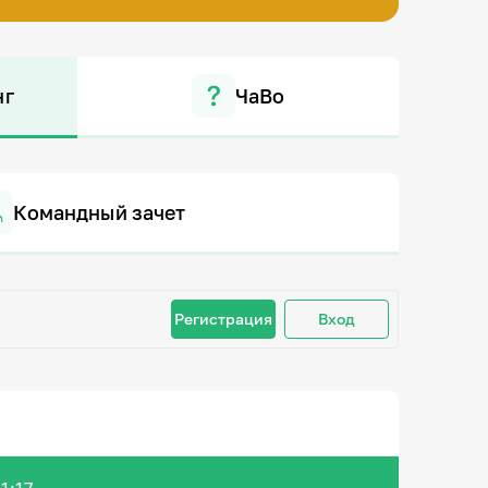
нг
ЧаВо
Командный зачет
Регистрация
Вход