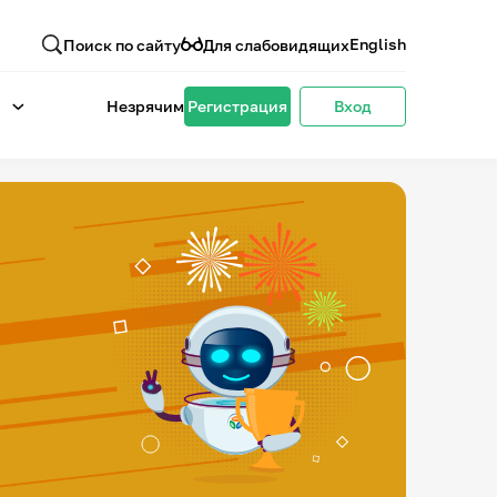
English
Поиск по сайту
Для слабовидящих
Незрячим
Регистрация
Вход