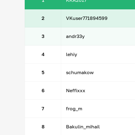
1
KKA2017
2
VKuser771894599
3
andr33y
4
lehiy
5
schumakow
6
Neffixxx
7
frog_m
8
Bakulin_mihail