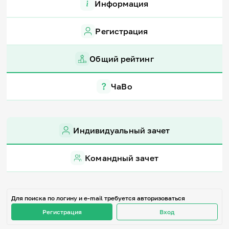
Информация
Игры и тренажеры
Регистрация
Игра «Знания»
Знания в тестах
Викторина
Общий рейтинг
Словарь
Настолка
Памятки
ЧаВо
Комиксы
Стихи
Педагогам
Индивидуальный зачет
Школа наставников
IT-урок
Методика
Командный зачет
Секреты кода
Незрячим
English
Регистрация
Вход
Для поиска по логину и e-mail требуется авторизоваться
Регистрация
Вход
Задать вопрос