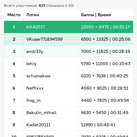
Всего участников:
617
(показано 1-10)
Место
Логин
Баллы | Время
1
KKA2017
12000
+ 8475
|
00:51:17
2
VKuser771894599
6500
+ 13325
|
00:25:06
3
andr33y
7000
+ 11825
|
00:28:19
4
lehiy
5790
+ 11000
|
00:33:43
5
schumakow
6220
+ 7638
|
00:40:25
6
Neffixxx
4060
+ 9025
|
00:28:51
7
frog_m
4480
+ 7825
|
00:49:54
8
Bakulin_mihail
6630
+ 5450
|
00:31:49
9
Kadet20111
11990 |
00:48:41
10
89527554893
2930
+ 8325
|
00:49:54