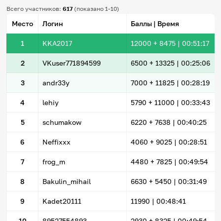
Всего участников:
617
(показано 1-10)
Место
Логин
Баллы | Время
1
KKA2017
12000
+ 8475
|
00:51:17
2
VKuser771894599
6500
+ 13325
|
00:25:06
3
andr33y
7000
+ 11825
|
00:28:19
4
lehiy
5790
+ 11000
|
00:33:43
5
schumakow
6220
+ 7638
|
00:40:25
6
Neffixxx
4060
+ 9025
|
00:28:51
7
frog_m
4480
+ 7825
|
00:49:54
8
Bakulin_mihail
6630
+ 5450
|
00:31:49
9
Kadet20111
11990 |
00:48:41
10
89527554893
2930
+ 8325
|
00:49:54