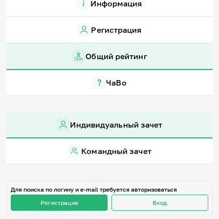
Информация
Игры и тренажеры
Регистрация
Игра «Знания»
Знания в тестах
Викторина
Общий рейтинг
Словарь
Настолка
Памятки
ЧаВо
Комиксы
Стихи
Педагогам
Индивидуальный зачет
Школа наставников
IT-урок
Методика
Командный зачет
Секреты кода
Незрячим
English
Регистрация
Вход
Для поиска по логину и e-mail требуется авторизоваться
Регистрация
Вход
Задать вопрос