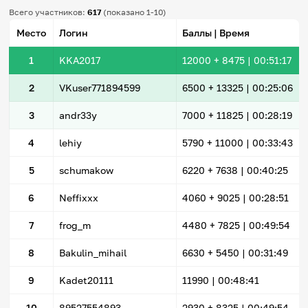
Всего участников:
617
(показано 1-10)
Место
Логин
Баллы | Время
1
KKA2017
12000
+ 8475
|
00:51:17
2
VKuser771894599
6500
+ 13325
|
00:25:06
3
andr33y
7000
+ 11825
|
00:28:19
4
lehiy
5790
+ 11000
|
00:33:43
5
schumakow
6220
+ 7638
|
00:40:25
6
Neffixxx
4060
+ 9025
|
00:28:51
7
frog_m
4480
+ 7825
|
00:49:54
8
Bakulin_mihail
6630
+ 5450
|
00:31:49
9
Kadet20111
11990 |
00:48:41
10
89527554893
2930
+ 8325
|
00:49:54