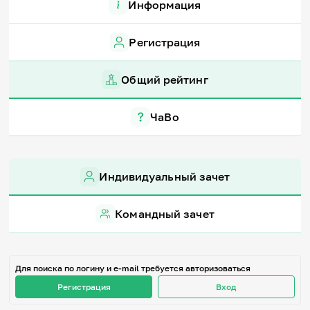
Информация
Игры и тренажеры
Регистрация
Игра «Знания»
Знания в тестах
Викторина
Общий рейтинг
Словарь
Настолка
Памятки
ЧаВо
Комиксы
Стихи
Педагогам
Индивидуальный зачет
Школа наставников
IT-урок
Методика
Командный зачет
Секреты кода
Незрячим
English
Регистрация
Вход
Для поиска по логину и e-mail требуется авторизоваться
Регистрация
Вход
Задать вопрос