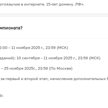
огоязычие в интернете. 15-лет домену .РФ».
емпионата?
:00 – 11 ноября 2025 г., 23:59 (МСК)
аний): 10 сентября – 11 ноября 2025 г., 23:59 (МСК)
– 25 ноября 2025г., 23:59 (По Москве)
за первый и второй этап, начисление дополнительных 
г.