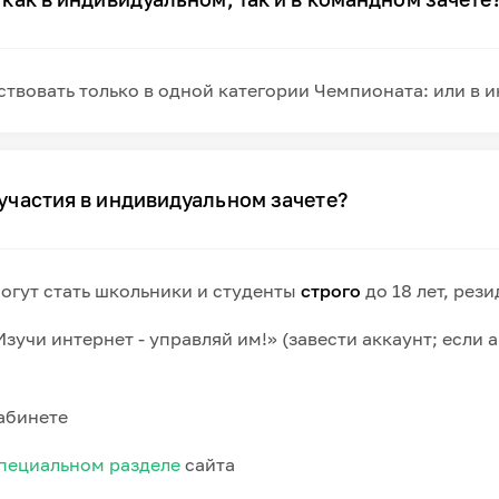
ствовать только в одной категории Чемпионата: или в 
 участия в индивидуальном зачете?
огут стать школьники и студенты
строго
до 18 лет, рез
зучи интернет - управляй им!» (завести аккаунт; если а
абинете
пециальном разделе
сайта