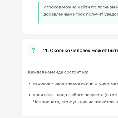
Игроков можно найти по логинам и
добавленный игрок получит уведом
11. Сколько человек может быт
Каждая команда состоит из:
игроков – школьников и/или студентов 
капитана – лицо любого возраста (в то
Чемпионата, его функция исключительн