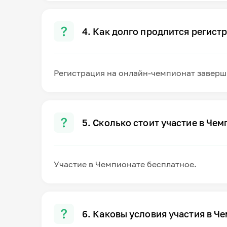
4. Как долго продлится регист
Регистрация на онлайн-чемпионат завершит
5. Сколько стоит участие в Че
Участие в Чемпионате бесплатное.
6. Каковы условия участия в Ч