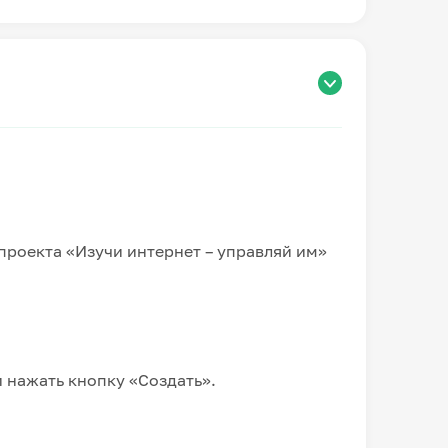
проекта «Изучи интернет – управляй им»
 нажать кнопку «Создать».