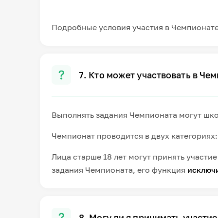
Подробные условия участия в Чемпионат
7. Кто может участвовать в Че
Выполнять задания Чемпионата могут шко
Чемпионат проводится в двух категориях
Лица старше 18 лет могут принять участи
задания Чемпионата, его функция
исключ
8. Могу ли я принимать участие