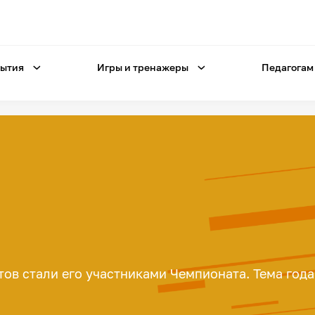
ытия
Игры и тренажеры
Педагогам
тов стали его участниками Чемпионата. Тема года