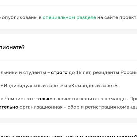
е опубликованы в
специальном разделе
на сайте проект
мпионате?
льники и студенты –
строго
до 18 лет, резиденты Росс
: «Индивидуальный зачет» и «Командный зачет».
е в Чемпионате
только
в качестве капитана команды. П
ительно
организационная – сбор и регистрация команд
 как в индивидуальном, так и в командном зачете