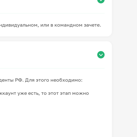
индивидуальном, или в командном зачете.
иденты РФ. Для этого необходимо:
ккаунт уже есть, то этот этап можно