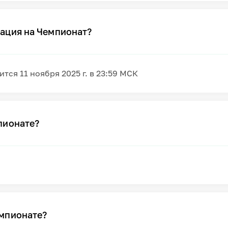
рация на Чемпионат?
ся 11 ноября 2025 г. в 23:59 МСК
мпионате?
емпионате?