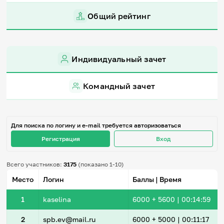
Игры и тренажеры
Общий рейтинг
Игра «Знания»
Знания в тестах
Викторина
Индивидуальный зачет
Словарь
Настолка
Памятки
Командный зачет
Комиксы
Стихи
Педагогам
Для поиска по логину и e-mail требуется авторизоваться
Школа наставников
Регистрация
Вход
IT-урок
Методика
Секреты кода
Всего участников:
3175
(показано 1-10)
Незрячим
Место
Логин
Баллы | Время
English
Регистрация
Вход
1
kaselina
6000
+ 5600
|
00:14:59
Задать вопрос
2
spb.ev@mail.ru
6000
+ 5000
|
00:11:17