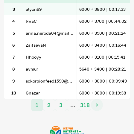
3
alyon99
6000
+ 3800
|
00:17:33
4
ЯнаС
6000
+ 3700
|
00:44:02
5
arina.neroda04@mail.ru
6000
+ 3500
|
00:21:24
6
ZaitsevaN
6000
+ 3400
|
00:16:44
7
Hhooyy
6000
+ 3100
|
00:15:41
8
avmur
5640
+ 3400
|
00:28:21
9
sckorpionfeed1590@mail.ru
6000
+ 3000
|
00:09:49
10
Gnazar
6000
+ 3000
|
00:19:38
1
2
3
…
318