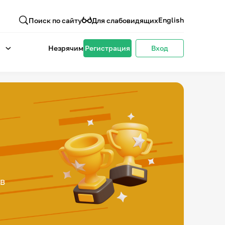
English
Поиск по сайту
Для слабовидящих
Незрячим
Регистрация
Вход
ов