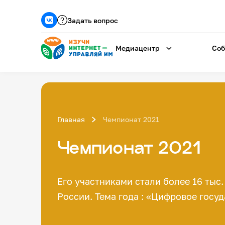
Задать вопрос
Медиацентр
Соб
Главная
Чемпионат 2021
Чемпионат 2021
Его участниками стали более 16 тыс
России. Тема года : «Цифровое госуд