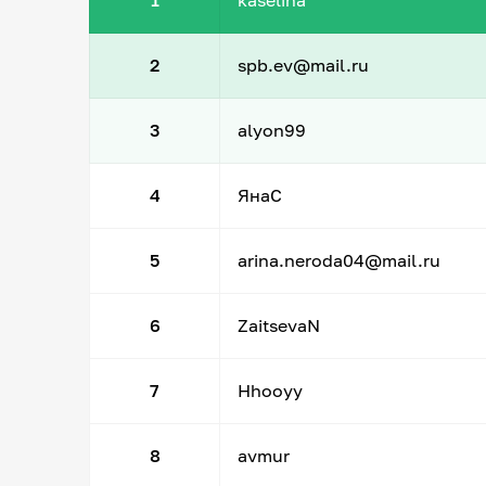
1
kaselina
2
spb.ev@mail.ru
3
alyon99
4
ЯнаС
5
arina.neroda04@mail.ru
6
ZaitsevaN
7
Hhooyy
8
avmur