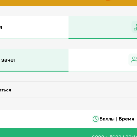
я
 зачет
аться
Баллы | Время