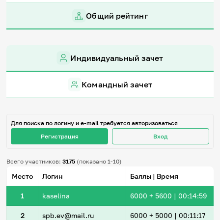
Игры и тренажеры
Общий рейтинг
Игра «Знания»
Знания в тестах
Викторина
Индивидуальный зачет
Словарь
Настолка
Памятки
Командный зачет
Комиксы
Стихи
Педагогам
Для поиска по логину и e-mail требуется авторизоваться
Школа наставников
Регистрация
Вход
IT-урок
Методика
Секреты кода
Всего участников:
3175
(показано 1-10)
Незрячим
Место
Логин
Баллы | Время
English
Регистрация
Вход
1
kaselina
6000
+ 5600
|
00:14:59
Задать вопрос
2
spb.ev@mail.ru
6000
+ 5000
|
00:11:17