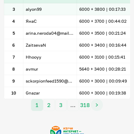
3
alyon99
6000
+ 3800
|
00:17:33
4
ЯнаС
6000
+ 3700
|
00:44:02
5
arina.neroda04@mail.ru
6000
+ 3500
|
00:21:24
6
ZaitsevaN
6000
+ 3400
|
00:16:44
7
Hhooyy
6000
+ 3100
|
00:15:41
8
avmur
5640
+ 3400
|
00:28:21
9
sckorpionfeed1590@mail.ru
6000
+ 3000
|
00:09:49
10
Gnazar
6000
+ 3000
|
00:19:38
1
2
3
…
318