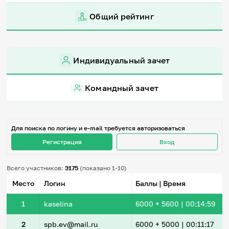
Игры и тренажеры
Общий рейтинг
Игра «Знания»
Знания в тестах
Викторина
Индивидуальный зачет
Словарь
Настолка
Памятки
Командный зачет
Комиксы
Стихи
Педагогам
Для поиска по логину и e-mail требуется авторизоваться
Школа наставников
Регистрация
Вход
IT-урок
Методика
Секреты кода
Всего участников:
3175
(показано 1-10)
Незрячим
Место
Логин
Баллы | Время
English
Регистрация
Вход
1
kaselina
6000
+ 5600
|
00:14:59
Задать вопрос
2
spb.ev@mail.ru
6000
+ 5000
|
00:11:17