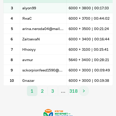
3
alyon99
6000
+ 3800
|
00:17:33
4
ЯнаС
6000
+ 3700
|
00:44:02
5
arina.neroda04@mail.ru
6000
+ 3500
|
00:21:24
6
ZaitsevaN
6000
+ 3400
|
00:16:44
7
Hhooyy
6000
+ 3100
|
00:15:41
8
avmur
5640
+ 3400
|
00:28:21
9
sckorpionfeed1590@mail.ru
6000
+ 3000
|
00:09:49
10
Gnazar
6000
+ 3000
|
00:19:38
1
2
3
…
318