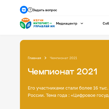
Задать вопрос
Медиацентр
Соб
Главная
Чемпионат 2021
Чемпионат 2021
Его участниками стали более 16 тыс
России. Тема года : «Цифровое госуд