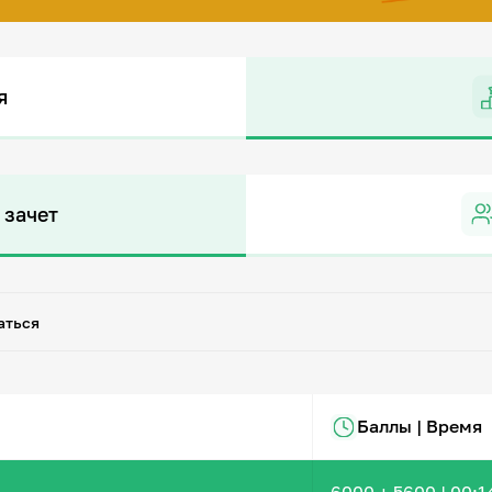
я
 зачет
аться
Баллы | Время