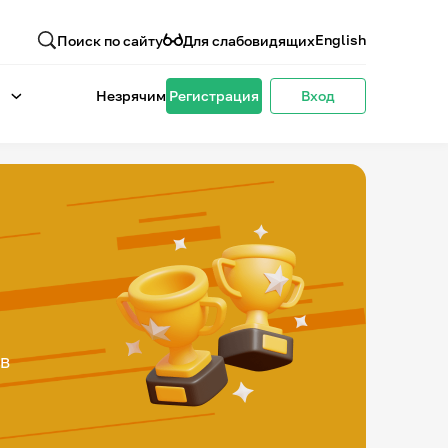
English
Поиск по сайту
Для слабовидящих
Незрячим
Регистрация
Вход
ов