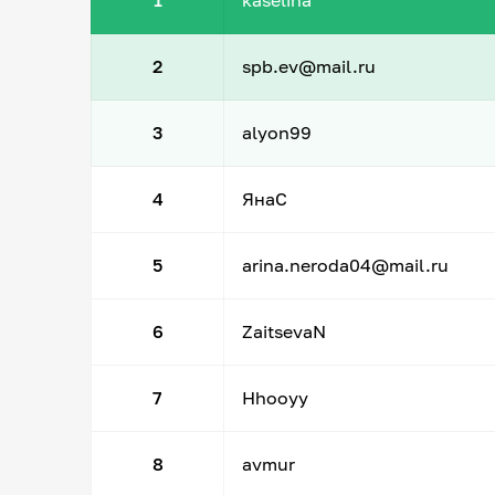
1
kaselina
2
spb.ev@mail.ru
3
alyon99
4
ЯнаС
5
arina.neroda04@mail.ru
6
ZaitsevaN
7
Hhooyy
8
avmur