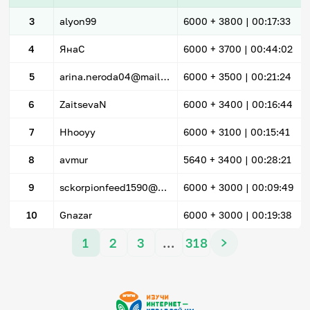
3
alyon99
6000
+ 3800
|
00:17:33
4
ЯнаС
6000
+ 3700
|
00:44:02
5
arina.neroda04@mail.ru
6000
+ 3500
|
00:21:24
6
ZaitsevaN
6000
+ 3400
|
00:16:44
7
Hhooyy
6000
+ 3100
|
00:15:41
8
avmur
5640
+ 3400
|
00:28:21
9
sckorpionfeed1590@mail.ru
6000
+ 3000
|
00:09:49
10
Gnazar
6000
+ 3000
|
00:19:38
1
2
3
…
318