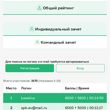
Игры и тренажеры
Общий рейтинг
Игра «Знания»
Знания в тестах
Викторина
Индивидуальный зачет
Словарь
Настолка
Памятки
Командный зачет
Комиксы
Стихи
Педагогам
Для поиска по логину и e-mail требуется авторизоваться
Школа наставников
Регистрация
Вход
IT-урок
Методика
Секреты кода
Всего участников:
3175
(показано 1-10)
Незрячим
Место
Логин
Баллы | Время
English
Регистрация
Вход
1
kaselina
6000
+ 5600
|
00:14:59
Задать вопрос
2
spb.ev@mail.ru
6000
+ 5000
|
00:11:17