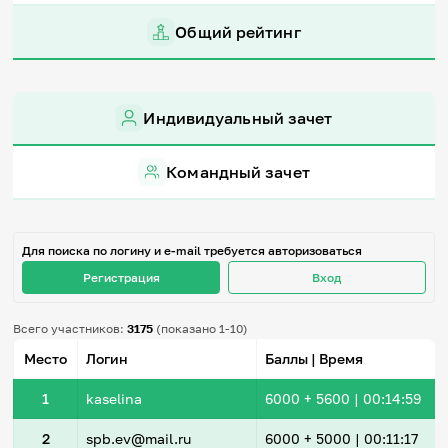
Игры и тренажеры
Общий рейтинг
Игра «Знания»
Знания в тестах
Викторина
Индивидуальный зачет
Словарь
Настолка
Памятки
Командный зачет
Комиксы
Стихи
Педагогам
Для поиска по логину и e-mail требуется авторизоваться
Школа наставников
Регистрация
Вход
IT-урок
Методика
Секреты кода
Всего участников:
3175
(показано 1-10)
Незрячим
Место
Логин
Баллы | Время
English
Регистрация
Вход
1
kaselina
6000
+ 5600
|
00:14:59
Задать вопрос
2
spb.ev@mail.ru
6000
+ 5000
|
00:11:17