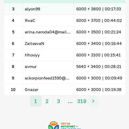
3
alyon99
6000
+ 3800
|
00:17:33
4
ЯнаС
6000
+ 3700
|
00:44:02
5
arina.neroda04@mail.ru
6000
+ 3500
|
00:21:24
6
ZaitsevaN
6000
+ 3400
|
00:16:44
7
Hhooyy
6000
+ 3100
|
00:15:41
8
avmur
5640
+ 3400
|
00:28:21
9
sckorpionfeed1590@mail.ru
6000
+ 3000
|
00:09:49
10
Gnazar
6000
+ 3000
|
00:19:38
1
2
3
…
318