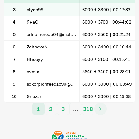
3
alyon99
6000
+ 3800
|
00:17:33
4
ЯнаС
6000
+ 3700
|
00:44:02
5
arina.neroda04@mail.ru
6000
+ 3500
|
00:21:24
6
ZaitsevaN
6000
+ 3400
|
00:16:44
7
Hhooyy
6000
+ 3100
|
00:15:41
8
avmur
5640
+ 3400
|
00:28:21
9
sckorpionfeed1590@mail.ru
6000
+ 3000
|
00:09:49
10
Gnazar
6000
+ 3000
|
00:19:38
1
2
3
…
318