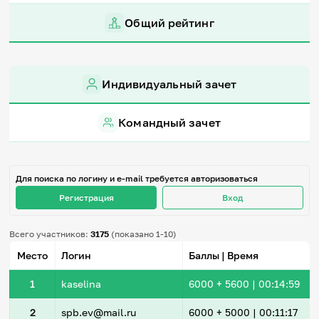
Игры и тренажеры
Общий рейтинг
Игра «Знания»
Знания в тестах
Викторина
Индивидуальный зачет
Словарь
Настолка
Памятки
Командный зачет
Комиксы
Стихи
Педагогам
Для поиска по логину и e-mail требуется авторизоваться
Школа наставников
Регистрация
Вход
IT-урок
Методика
Секреты кода
Всего участников:
3175
(показано 1-10)
Незрячим
Место
Логин
Баллы | Время
English
Регистрация
Вход
1
kaselina
6000
+ 5600
|
00:14:59
Задать вопрос
2
spb.ev@mail.ru
6000
+ 5000
|
00:11:17