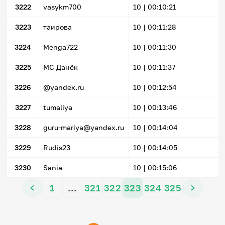
3222
vasykm700
10 |
00:10:21
3223
таирова
10 |
00:11:28
3224
Menga722
10 |
00:11:30
3225
МС Данёк
10 |
00:11:37
3226
@yandex.ru
10 |
00:12:54
3227
tumaliya
10 |
00:13:46
3228
guru-mariya@yandex.ru
10 |
00:14:04
3229
Rudis23
10 |
00:14:05
3230
Sania
10 |
00:15:06
1
…
321
322
323
324
325