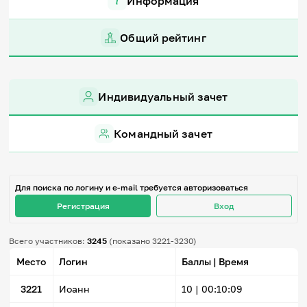
Информация
Игры и тренажеры
Общий рейтинг
Игра «Знания»
Знания в тестах
Викторина
Словарь
Индивидуальный зачет
Настолка
Памятки
Комиксы
Командный зачет
Стихи
Педагогам
Школа наставников
Для поиска по логину и e-mail требуется авторизоваться
IT-урок
Регистрация
Вход
Методика
Секреты кода
Незрячим
Всего участников:
3245
(показано 3221-3230)
English
Место
Логин
Баллы | Время
Регистрация
Вход
3221
Иоанн
10 |
00:10:09
Задать вопрос