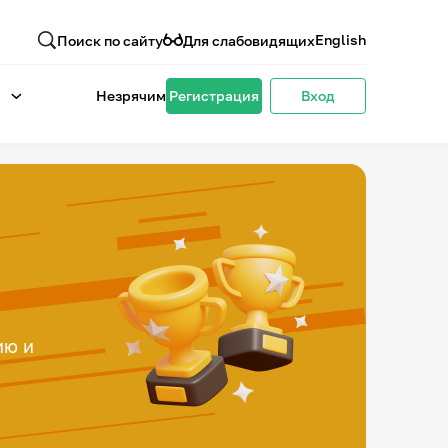
English
Поиск по сайту
Для слабовидящих
Незрячим
Регистрация
Вход
ию и