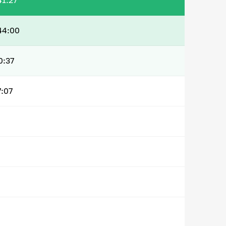
41:27
44:00
0:37
7:07