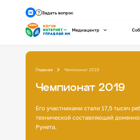
Задать вопрос
Медиацентр
Соб
Главная
Чемпионат 2019
Чемпионат 2019
Его участниками стали 17,5 тысяч р
технической составляющей доменной
Рунета.