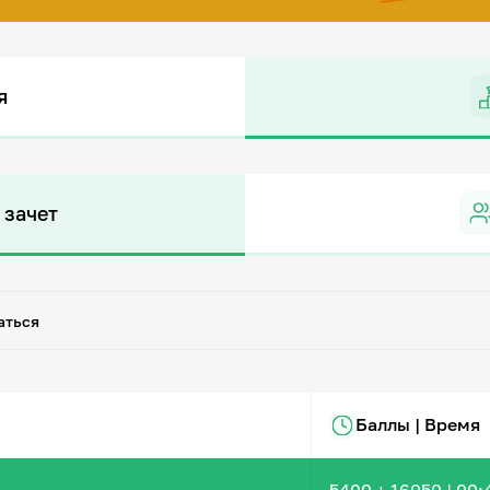
я
 зачет
аться
Баллы | Время