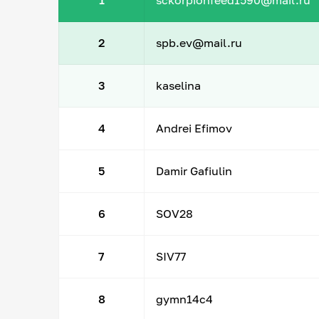
1
sckorpionfeed1590@mail.ru
2
spb.ev@mail.ru
3
kaselina
4
Andrei Efimov
5
Damir Gafiulin
6
SOV28
7
SIV77
8
gymn14c4