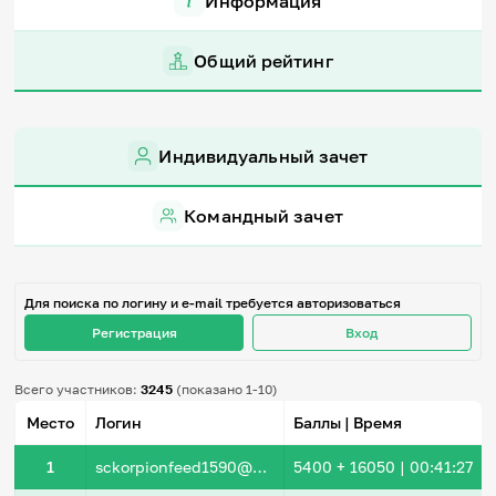
Информация
Игры и тренажеры
Общий рейтинг
Игра «Знания»
Знания в тестах
Викторина
Словарь
Индивидуальный зачет
Настолка
Памятки
Комиксы
Командный зачет
Стихи
Педагогам
Школа наставников
Для поиска по логину и e-mail требуется авторизоваться
IT-урок
Регистрация
Вход
Методика
Секреты кода
Незрячим
Всего участников:
3245
(показано 1-10)
English
Место
Логин
Баллы | Время
Регистрация
Вход
1
sckorpionfeed1590@mail.ru
5400
+ 16050
|
00:41:27
Задать вопрос