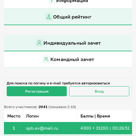
Информация
Игры и тренажеры
Общий рейтинг
Игра «Знания»
Знания в тестах
Викторина
Словарь
Индивидуальный зачет
Настолка
Памятки
Комиксы
Командный зачет
Стихи
Педагогам
Школа наставников
Для поиска по логину и e-mail требуется авторизоваться
IT-урок
Регистрация
Вход
Методика
Секреты кода
Незрячим
Всего участников:
2041
(показано 1-10)
English
Место
Логин
Баллы | Время
Регистрация
Вход
1
spb.ev@mail.ru
4300
+ 31200
|
00:26:51
Задать вопрос