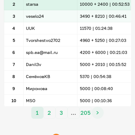
2
starsa
10000
+ 2400
|
00:52:53
3
veselo24
3490
+ 8210
|
00:46:41
4
UUK
11570 |
01:24:38
5
Tvorshestvo2702
4960
+ 5250
|
00:27:03
6
spb.ea@mail.ru
4200
+ 6000
|
00:21:03
7
Danil3v
5000
+ 2010
|
00:15:52
8
СемёновКВ
5370 |
00:54:38
9
Миронова
5000 |
00:08:40
10
MSO
5000 |
00:10:36
1
2
3
…
205