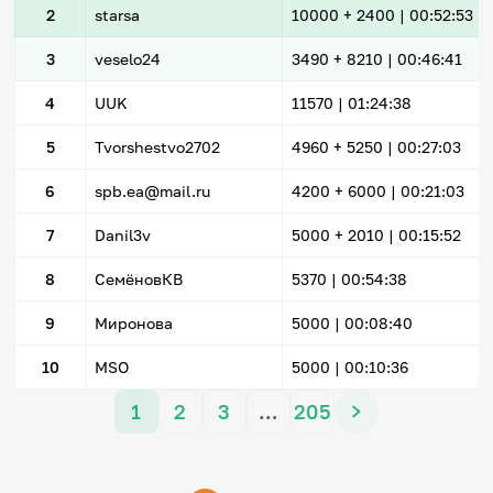
2
starsa
10000
+ 2400
|
00:52:53
3
veselo24
3490
+ 8210
|
00:46:41
4
UUK
11570 |
01:24:38
5
Tvorshestvo2702
4960
+ 5250
|
00:27:03
6
spb.ea@mail.ru
4200
+ 6000
|
00:21:03
7
Danil3v
5000
+ 2010
|
00:15:52
8
СемёновКВ
5370 |
00:54:38
9
Миронова
5000 |
00:08:40
10
MSO
5000 |
00:10:36
1
2
3
…
205