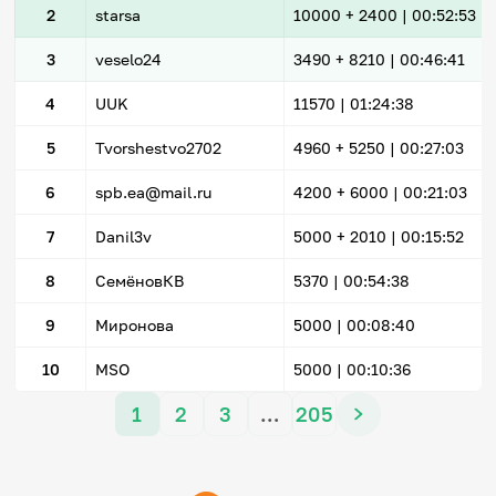
2
starsa
10000
+ 2400
|
00:52:53
3
veselo24
3490
+ 8210
|
00:46:41
4
UUK
11570 |
01:24:38
5
Tvorshestvo2702
4960
+ 5250
|
00:27:03
6
spb.ea@mail.ru
4200
+ 6000
|
00:21:03
7
Danil3v
5000
+ 2010
|
00:15:52
8
СемёновКВ
5370 |
00:54:38
9
Миронова
5000 |
00:08:40
10
MSO
5000 |
00:10:36
1
2
3
…
205