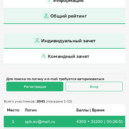
Информация
Игры и тренажеры
Общий рейтинг
Игра «Знания»
Знания в тестах
Викторина
Словарь
Индивидуальный зачет
Настолка
Памятки
Комиксы
Командный зачет
Стихи
Педагогам
Школа наставников
Для поиска по логину и e-mail требуется авторизоваться
IT-урок
Регистрация
Вход
Методика
Секреты кода
Незрячим
Всего участников:
2041
(показано 1-10)
English
Место
Логин
Баллы | Время
Регистрация
Вход
1
spb.ev@mail.ru
4300
+ 31200
|
00:26:51
Задать вопрос