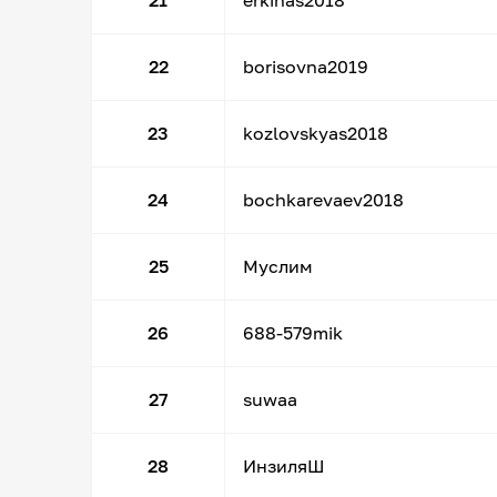
21
erkinas2018
22
borisovna2019
23
kozlovskyas2018
24
bochkarevaev2018
25
Муслим
26
688-579mik
27
suwaa
28
ИнзиляШ