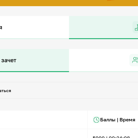
я
 зачет
аться
Баллы | Время