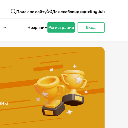
English
Поиск по сайту
Для слабовидящих
Незрячим
Регистрация
Вход
ены