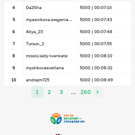
4
Da2Sha
5000 |
00:07:10
5
myasnikova.ewgenia@yandex.ru
5000 |
00:07:43
6
Aliya_23
5000 |
00:07:48
7
Tursun_2
5000 |
00:07:55
8
missis.lady-ivankate
5000 |
00:08:10
9
myshkovasvetlana
5000 |
00:08:32
10
andrejm725
5000 |
00:08:49
1
2
3
…
260