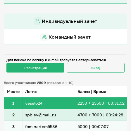
Игры и тренажеры
Игра «Знания»
Индивидуальный зачет
Знания в тестах
Викторина
Словарь
Командный зачет
Настолка
Памятки
Комиксы
Стихи
Для поиска по логину и e-mail требуется авторизоваться
Педагогам
Регистрация
Вход
Школа наставников
Всего участников:
2599
(показано 1-10)
IT-урок
Методика
Место
Логин
Баллы | Время
Секреты кода
Незрячим
1
veselo24
2250
+ 23500
|
00:31:52
English
Регистрация
Вход
2
spb.ev@mail.ru
4700
+ 7000
|
00:24:28
Задать вопрос
3
fominartem5586
5000 |
00:07:07