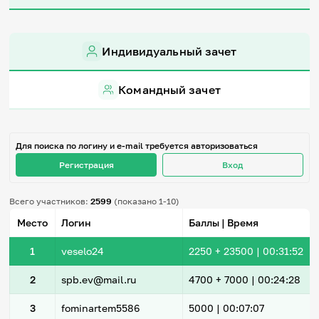
Игры и тренажеры
Игра «Знания»
Индивидуальный зачет
Знания в тестах
Викторина
Словарь
Командный зачет
Настолка
Памятки
Комиксы
Стихи
Для поиска по логину и e-mail требуется авторизоваться
Педагогам
Регистрация
Вход
Школа наставников
Всего участников:
2599
(показано 1-10)
IT-урок
Методика
Место
Логин
Баллы | Время
Секреты кода
Незрячим
1
veselo24
2250
+ 23500
|
00:31:52
English
Регистрация
Вход
2
spb.ev@mail.ru
4700
+ 7000
|
00:24:28
Задать вопрос
3
fominartem5586
5000 |
00:07:07