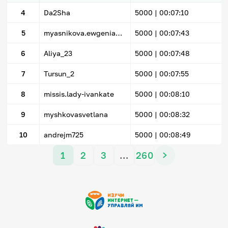
4
Da2Sha
5000 |
00:07:10
5
myasnikova.ewgenia@yandex.ru
5000 |
00:07:43
6
Aliya_23
5000 |
00:07:48
7
Tursun_2
5000 |
00:07:55
8
missis.lady-ivankate
5000 |
00:08:10
9
myshkovasvetlana
5000 |
00:08:32
10
andrejm725
5000 |
00:08:49
1
2
3
…
260